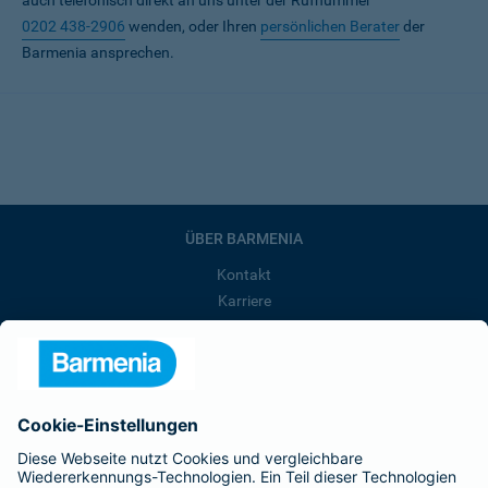
auch telefonisch direkt an uns unter der Rufnummer
0202 438-2906
wenden, oder Ihren
persönlichen Berater
der
Barmenia ansprechen.
ÜBER BARMENIA
Kontakt
Karriere
Presse
Unternehmen
Anfahrt
Affiliate-Partner werden
Barmenia ist Teil der BarmeniaGothaer
BELIEBTE SEITEN