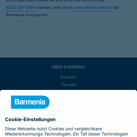
auch telefonisch direkt an uns unter der Rufnummer
0202 438-2906
wenden, oder Ihren
persönlichen Berater
der
Barmenia ansprechen.
ÜBER BARMENIA
Kontakt
Karriere
Presse
Unternehmen
Anfahrt
Affiliate-Partner werden
Barmenia ist Teil der BarmeniaGothaer
BELIEBTE SEITEN