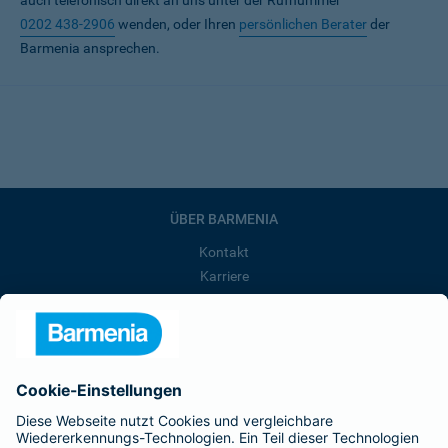
auch telefonisch direkt an uns unter der Rufnummer
0202 438-2906
wenden, oder Ihren
persönlichen Berater
der
Barmenia ansprechen.
ÜBER BARMENIA
Kontakt
Karriere
Presse
Unternehmen
Anfahrt
Affiliate-Partner werden
Barmenia ist Teil der BarmeniaGothaer
BELIEBTE SEITEN