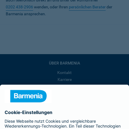
auch telefonisch direkt an uns unter der Rufnummer
0202 438-2906
wenden, oder Ihren
persönlichen Berater
der
Barmenia ansprechen.
ÜBER BARMENIA
Kontakt
Karriere
Presse
Unternehmen
Anfahrt
Affiliate-Partner werden
Barmenia ist Teil der BarmeniaGothaer
BELIEBTE SEITEN