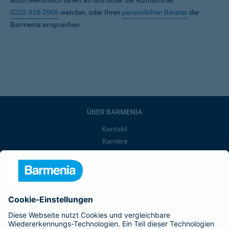
auch telefonisch direkt an uns unter der Rufnummer
0202 438-2906
wenden, oder Ihren
persönlichen Berater
der
Barmenia ansprechen.
ÜBER BARMENIA
Kontakt
Karriere
Presse
Unternehmen
Anfahrt
Affiliate-Partner werden
Barmenia ist Teil der BarmeniaGothaer
BELIEBTE SEITEN