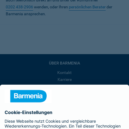
auch telefonisch direkt an uns unter der Rufnummer
0202 438-2906
wenden, oder Ihren
persönlichen Berater
der
Barmenia ansprechen.
ÜBER BARMENIA
Kontakt
Karriere
Presse
Unternehmen
Anfahrt
Affiliate-Partner werden
Barmenia ist Teil der BarmeniaGothaer
BELIEBTE SEITEN