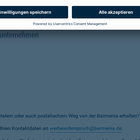
herungsunternehmen
erunternehmen
italem oder auch postalischem Weg von der Barmenia erhalten?
t Ihren Kontaktdaten an
werbewiderspruch@barmenia.de
.