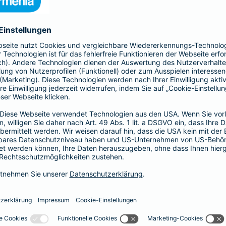
nia Krankenversicherung AG und der Barmenia Allgemeine Vers
ften kontaktieren.
r der Webseite
räsenzen in sozialen Medien