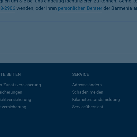
iglich um Sie bei uns eindeutig identifizieren zu können. Gerne k
38-2906
wenden, oder Ihren
persönlichen Berater
der Barmenia a
BTE SEITEN
SERVICE
n-Zusatzversicherung
Adresse ändern
rsicherungen
Schaden melden
ichtversicherung
Kilometerstandsmeldung
tversicherung
Serviceübersicht