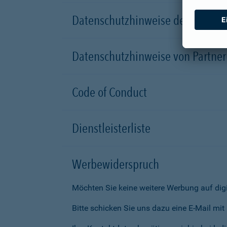
Datenschutzhinweise der Versic
Datenschutzhinweise von Partn
Code of Conduct
Dienstleisterliste
Werbewiderspruch
Möchten Sie keine weitere Werbung auf dig
Bitte schicken Sie uns dazu eine E-Mail mi