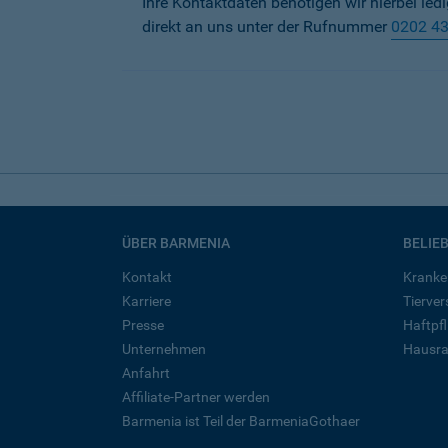
Ihre Kontaktdaten benötigen wir hierbei led
direkt an uns unter der Rufnummer
0202 4
ÜBER BARMENIA
BELIE
Kontakt
Kranke
Karriere
Tierve
Presse
Haftpfl
Unternehmen
Hausra
Anfahrt
Affiliate-Partner werden
Barmenia ist Teil der BarmeniaGothaer