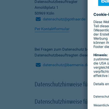
Datenschutzbeauftragter
Arnoldiplatz 1
50969 Köln
datenschutz@gothaer.de
Per Kontaktformular
Bei Fragen zum Datenschutz bei der Barme
Datenschutzbeauftragten dieser Gesellscha
datenschutz@barmenia.de
Datenschutzhinweise für Besuche
Datenschutzhinweise für Onlinep