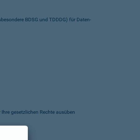
insbesondere BDSG und TDDDG) für Daten­
 Ihre gesetzlichen Rechte ausüben