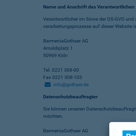
Name und Anschrift des Verantwortlichen
Verantwortlicher im Sinne der DS-GVO und
verarbeitungs­prozesse auf dieser Website is
BarmeniaGothaer AG
Arnoldiplatz 1
50969 Köln
Tel. 0221 308-00
Fax 0221 308-103
info@gothaer.de
Datenschutzbeauftragter
Sie können unseren Datenschutz­beauftragt
möchten.
BarmeniaGothaer AG