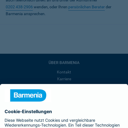
auch telefonisch direkt an uns unter der Rufnummer
0202 438-2906
wenden, oder Ihren
persönlichen Berater
der
Barmenia ansprechen.
ÜBER BARMENIA
Kontakt
Karriere
Presse
Unternehmen
Anfahrt
Affiliate-Partner werden
Barmenia ist Teil der BarmeniaGothaer
BELIEBTE SEITEN