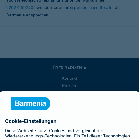
auch telefonisch direkt an uns unter der Rufnummer
0202 438-2906
wenden, oder Ihren
persönlichen Berater
der
Barmenia ansprechen.
ÜBER BARMENIA
Kontakt
Karriere
Presse
Unternehmen
Anfahrt
Affiliate-Partner werden
Barmenia ist Teil der BarmeniaGothaer
BELIEBTE SEITEN