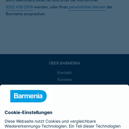
auch telefonisch direkt an uns unter der Rufnummer
0202 438-2906
wenden, oder Ihren
persönlichen Berater
der
Barmenia ansprechen.
ÜBER BARMENIA
Kontakt
Karriere
Presse
Unternehmen
Anfahrt
Affiliate-Partner werden
Barmenia ist Teil der BarmeniaGothaer
BELIEBTE SEITEN