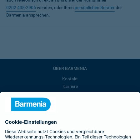
auch telefonisch direkt an uns unter der Rufnummer
0202 438-2906
wenden, oder Ihren
persönlichen Berater
der
Barmenia ansprechen.
ÜBER BARMENIA
Kontakt
Karriere
Presse
Unternehmen
Anfahrt
Affiliate-Partner werden
Barmenia ist Teil der BarmeniaGothaer
BELIEBTE SEITEN