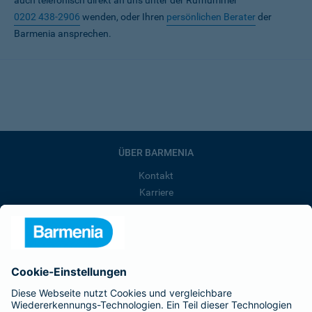
auch telefonisch direkt an uns unter der Rufnummer
0202 438-2906
wenden, oder Ihren
persönlichen Berater
der
Barmenia ansprechen.
ÜBER BARMENIA
Kontakt
Karriere
Presse
Unternehmen
Anfahrt
Affiliate-Partner werden
Barmenia ist Teil der BarmeniaGothaer
BELIEBTE SEITEN