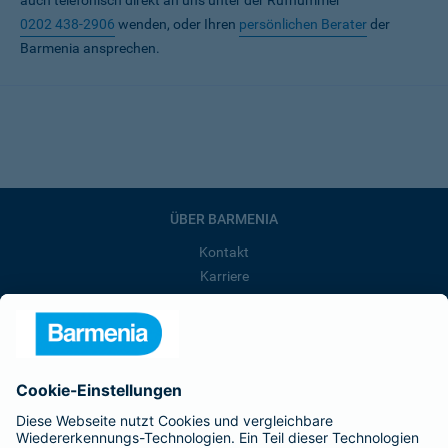
auch telefonisch direkt an uns unter der Rufnummer
0202 438-2906
wenden, oder Ihren
persönlichen Berater
der
Barmenia ansprechen.
ÜBER BARMENIA
Kontakt
Karriere
Presse
Unternehmen
Anfahrt
Affiliate-Partner werden
Barmenia ist Teil der BarmeniaGothaer
BELIEBTE SEITEN