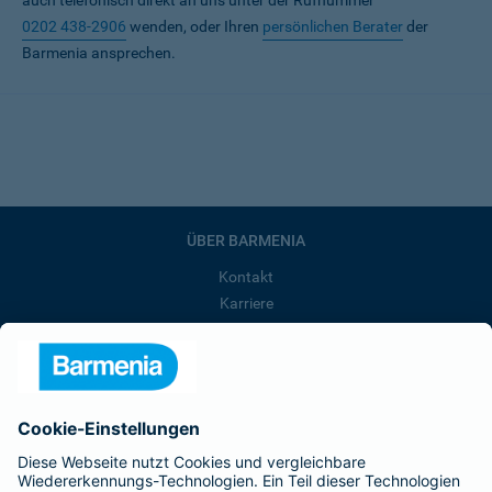
auch telefonisch direkt an uns unter der Rufnummer
0202 438-2906
wenden, oder Ihren
persönlichen Berater
der
Barmenia ansprechen.
ÜBER BARMENIA
Kontakt
Karriere
Presse
Unternehmen
Anfahrt
Affiliate-Partner werden
Barmenia ist Teil der BarmeniaGothaer
BELIEBTE SEITEN