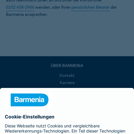
auch telefonisch direkt an uns unter der Rufnummer
0202 438-2906
wenden, oder Ihren
persönlichen Berater
der
Barmenia ansprechen.
ÜBER BARMENIA
Kontakt
Karriere
Presse
Unternehmen
Anfahrt
Affiliate-Partner werden
Barmenia ist Teil der BarmeniaGothaer
BELIEBTE SEITEN