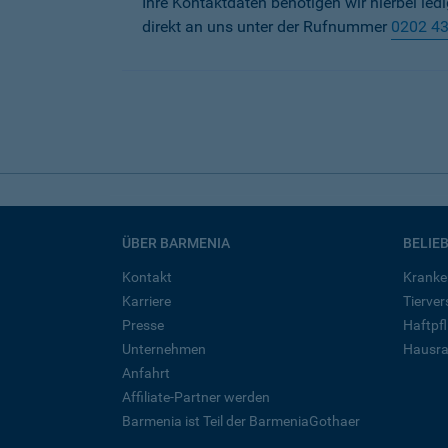
Ihre Kontaktdaten benötigen wir hierbei led
direkt an uns unter der Rufnummer
0202 4
ÜBER BARMENIA
BELIE
Kontakt
Kranke
Karriere
Tierve
Presse
Haftpfl
Unternehmen
Hausra
Anfahrt
Affiliate-Partner werden
Barmenia ist Teil der BarmeniaGothaer