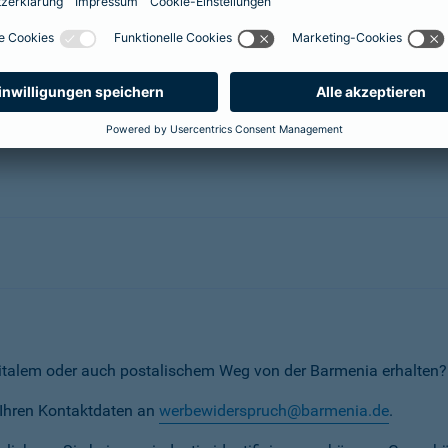
herungsunternehmen
erunternehmen
italem oder auch postalischem Weg von der Barmenia erhalten?
t Ihren Kontaktdaten an
werbewiderspruch@barmenia.de
.