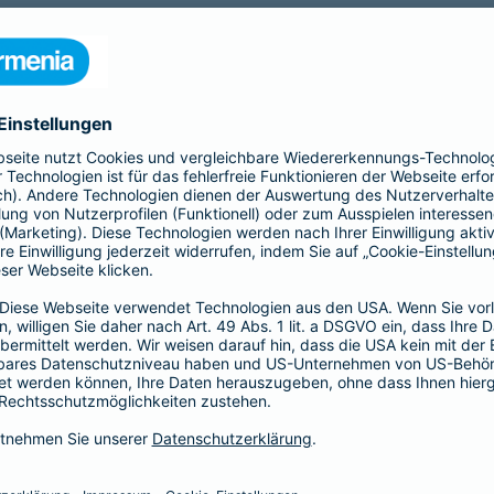
nia Krankenversicherung AG und der Barmenia Allgemeine Vers
ften kontaktieren.
r der Webseite
räsenzen in sozialen Medien