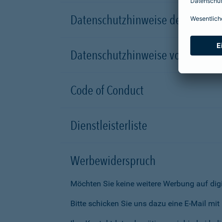
Datenschutzhinweise der Versic
Datenschutzhinweise von Partn
Code of Conduct
Dienstleisterliste
Werbewiderspruch
Möchten Sie keine weitere Werbung auf dig
Bitte schicken Sie uns dazu eine E-Mail mi