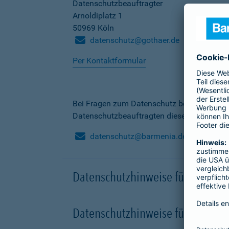
Datenschutzbeauftragter
Arnoldiplatz 1
50969 Köln
datenschutz@gothaer.de
Per Kontaktformular
Bei Fragen zum Datenschutz bei der Barme
Datenschutzbeauftragten dieser Gesellscha
datenschutz@barmenia.de
Datenschutzhinweise für Besuche
Datenschutzhinweise für Onlinep