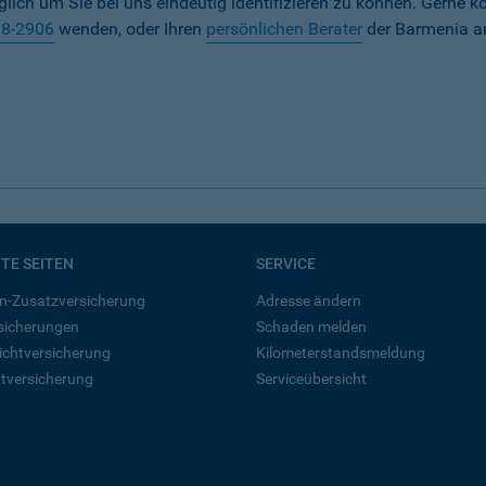
iglich um Sie bei uns eindeutig identifizieren zu können. Gerne k
38-2906
wenden, oder Ihren
persönlichen Berater
der Barmenia a
BTE SEITEN
SERVICE
n-Zusatzversicherung
Adresse ändern
rsicherungen
Schaden melden
ichtversicherung
Kilometerstandsmeldung
tversicherung
Serviceübersicht