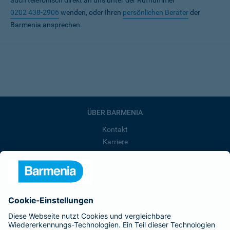
auch telefonisch direkt an uns unter der Rufnummer
0202 438-2906
wenden, oder Ihren
persönlichen Berater
der
Barmenia ansprechen.
ÜBER BARMENIA
Kontakt
Karriere
Presse
Unternehmen
Anfahrt
Affiliate-Partner werden
Barmenia ist Teil der BarmeniaGothaer
BELIEBTE SEITEN