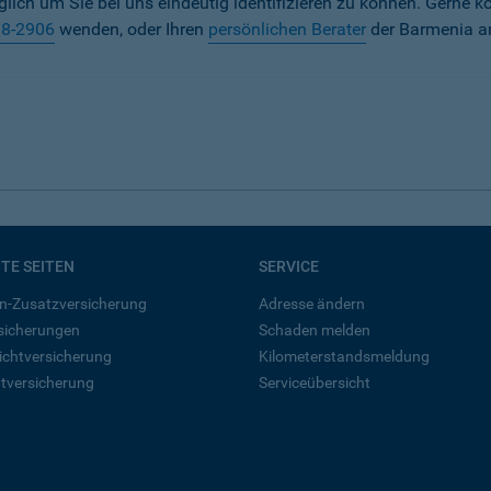
iglich um Sie bei uns eindeutig identifizieren zu können. Gerne k
38-2906
wenden, oder Ihren
persönlichen Berater
der Barmenia a
BTE SEITEN
SERVICE
n-Zusatzversicherung
Adresse ändern
rsicherungen
Schaden melden
ichtversicherung
Kilometerstandsmeldung
tversicherung
Serviceübersicht