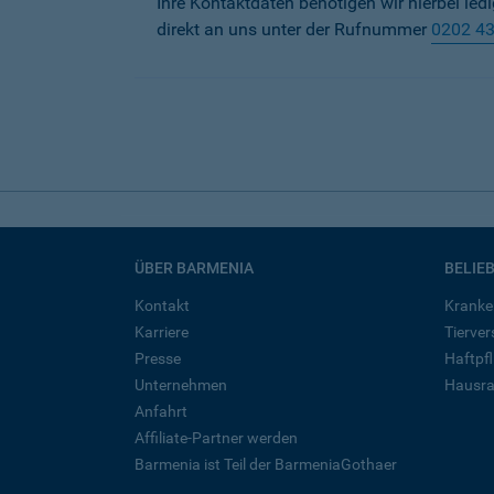
Ihre Kontaktdaten benötigen wir hierbei led
direkt an uns unter der Rufnummer
0202 4
ÜBER BARMENIA
BELIE
Kontakt
Kranke
Karriere
Tierve
Presse
Haftpfl
Unternehmen
Hausra
Anfahrt
Affiliate-Partner werden
Barmenia ist Teil der BarmeniaGothaer