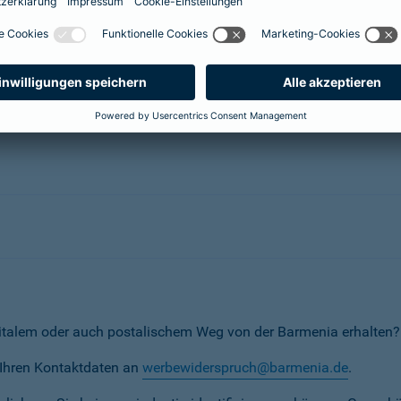
herungsunternehmen
erunternehmen
italem oder auch postalischem Weg von der Barmenia erhalten?
t Ihren Kontaktdaten an
werbewiderspruch@barmenia.de
.