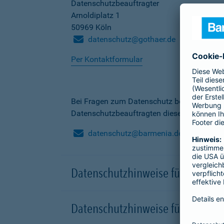
Datenschutzbeauftragter
Arnoldiplatz 1
50969 Köln
datenschutz@gothaer.de
Per Kontaktformular
Bei Fragen zum Datenschutz bei der Barme
Datenschutzbeauftragten dieser Gesellscha
datenschutz@barmenia.de
Datenschutzhinweise für Besuche
Datenschutzhinweise für Onlinep