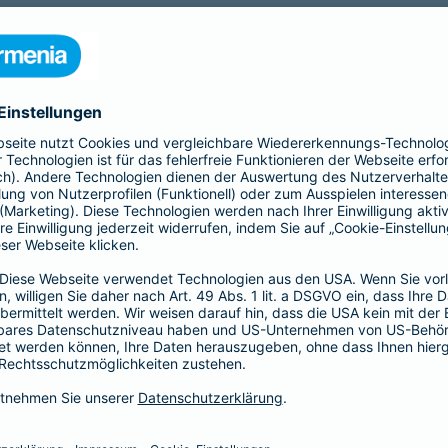
nia Krankenversicherung AG und der Barmenia Allgemeine Vers
ften kontaktieren.
r der Webseite
räsenzen in sozialen Medien