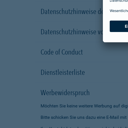
Datenschutzhinweise der Versic
Datenschutzhinweise von Partn
Code of Conduct
Dienstleisterliste
Werbewiderspruch
Möchten Sie keine weitere Werbung auf dig
Bitte schicken Sie uns dazu eine E-Mail mi