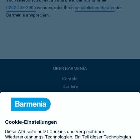
auch telefonisch direkt an uns unter der Rufnummer
0202 438-2906
wenden, oder Ihren
persönlichen Berater
der
Barmenia ansprechen.
ÜBER BARMENIA
Kontakt
Karriere
Presse
Unternehmen
Anfahrt
Affiliate-Partner werden
Barmenia ist Teil der BarmeniaGothaer
BELIEBTE SEITEN