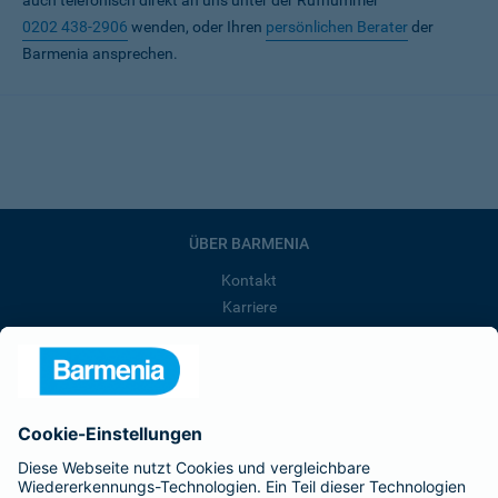
auch telefonisch direkt an uns unter der Rufnummer
0202 438-2906
wenden, oder Ihren
persönlichen Berater
der
Barmenia ansprechen.
ÜBER BARMENIA
Kontakt
Karriere
Presse
Unternehmen
Anfahrt
Affiliate-Partner werden
Barmenia ist Teil der BarmeniaGothaer
BELIEBTE SEITEN