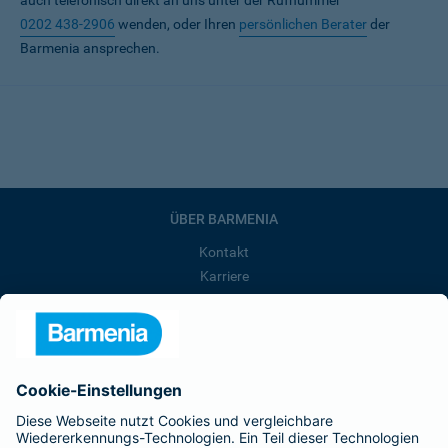
auch telefonisch direkt an uns unter der Rufnummer
0202 438-2906
wenden, oder Ihren
persönlichen Berater
der
Barmenia ansprechen.
ÜBER BARMENIA
Kontakt
Karriere
Presse
Unternehmen
Anfahrt
Affiliate-Partner werden
Barmenia ist Teil der BarmeniaGothaer
BELIEBTE SEITEN