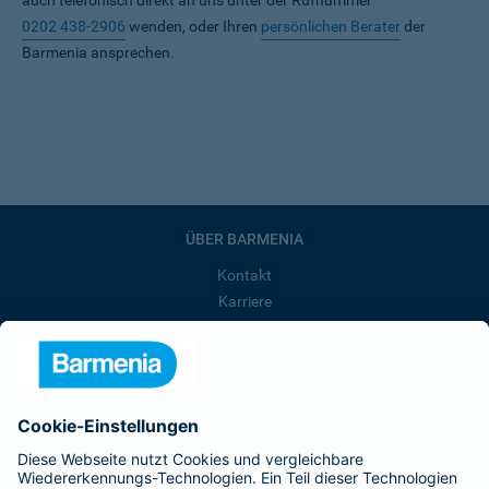
auch telefonisch direkt an uns unter der Rufnummer
0202 438-2906
wenden, oder Ihren
persönlichen Berater
der
Barmenia ansprechen.
ÜBER BARMENIA
Kontakt
Karriere
Presse
Unternehmen
Anfahrt
Affiliate-Partner werden
Barmenia ist Teil der BarmeniaGothaer
BELIEBTE SEITEN