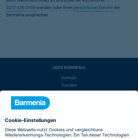
auch telefonisch direkt an uns unter der Rufnummer
0202 438-2906
wenden, oder Ihren
persönlichen Berater
der
Barmenia ansprechen.
ÜBER BARMENIA
Kontakt
Karriere
Presse
Unternehmen
Anfahrt
Affiliate-Partner werden
Barmenia ist Teil der BarmeniaGothaer
BELIEBTE SEITEN