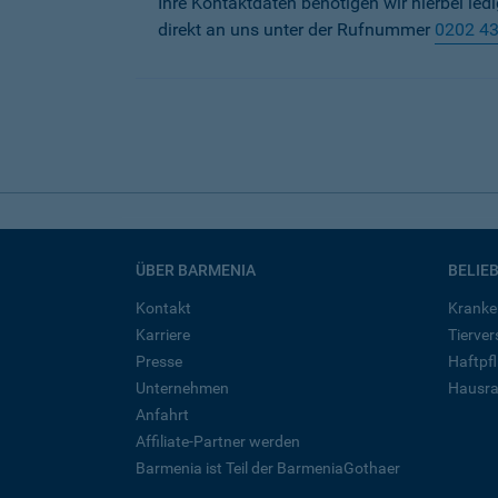
Ihre Kontaktdaten benötigen wir hierbei led
direkt an uns unter der Rufnummer
0202 4
ÜBER BARMENIA
BELIE
Kontakt
Kranke
Karriere
Tierve
Presse
Haftpfl
Unternehmen
Hausra
Anfahrt
Affiliate-Partner werden
Barmenia ist Teil der BarmeniaGothaer