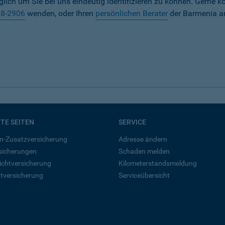
iglich um Sie bei uns eindeutig identifizieren zu können. Gerne k
38-2906
wenden, oder Ihren
persönlichen Berater
der Barmenia a
BTE SEITEN
SERVICE
n-Zusatzversicherung
Adresse ändern
rsicherungen
Schaden melden
ichtversicherung
Kilometerstandsmeldung
tversicherung
Serviceübersicht