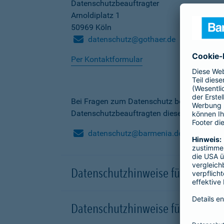
Datenschutzbeauftragter
Arnoldiplatz 1
50969 Köln
datenschutz@gothaer.de
Per Kontaktformular
Bei Fragen zum Datenschutz bei der Barme
Datenschutzbeauftragten dieser Gesellscha
datenschutz@barmenia.de
Datenschutzhinweise für Besuche
Datenschutzhinweise für Onlinep