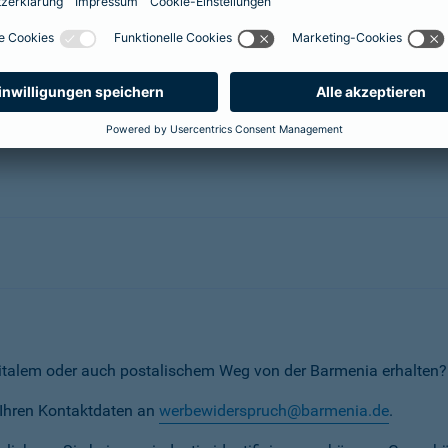
herungsunternehmen
erunternehmen
italem oder auch postalischem Weg von der Barmenia erhalten?
t Ihren Kontaktdaten an
werbewiderspruch@barmenia.de
.