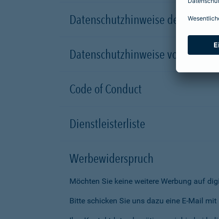
Datenschutzhinweise der Versic
Datenschutzhinweise von Partn
Code of Conduct
Dienstleisterliste
Werbewiderspruch
Möchten Sie keine weitere Werbung auf dig
Bitte schicken Sie uns dazu eine E-Mail mi