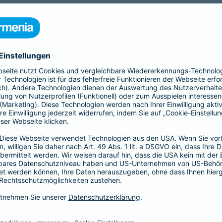
nia Krankenversicherung AG und der Barmenia Allgemeine Vers
ften kontaktieren.
r der Webseite
räsenzen in sozialen Medien