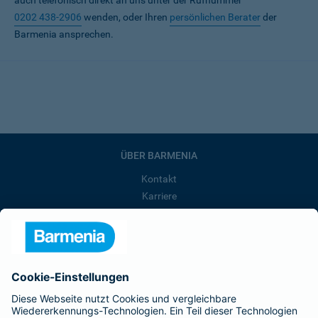
auch telefonisch direkt an uns unter der Rufnummer
0202 438-2906
wenden, oder Ihren
persönlichen Berater
der
Barmenia ansprechen.
ÜBER BARMENIA
Kontakt
Karriere
Presse
Unternehmen
Anfahrt
Affiliate-Partner werden
Barmenia ist Teil der BarmeniaGothaer
BELIEBTE SEITEN