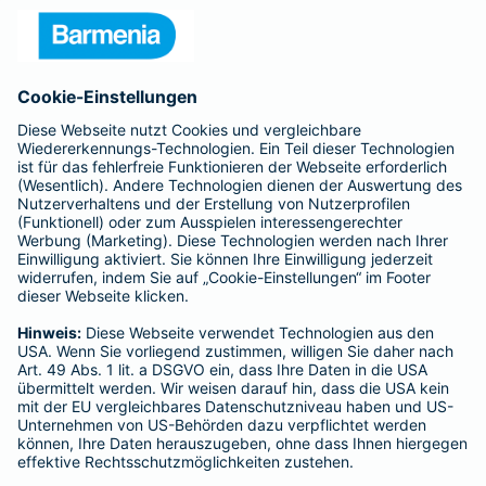
Unternehmen
Anfahrt
Affiliate-Partner werden
Barmenia ist Teil der BarmeniaGothaer
BELIEBTE SEITEN
Kranken-Zusatzversicherung
Tierversicherungen
Haftpflichtversicherung
Hausratversicherung
SERVICE
Adresse ändern
Schaden melden
Kilometerstandsmeldung
Serviceübersicht