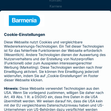
Kontakt
Karriere
Presse
Unternehmen
Anfahrt
Affiliate-Partner werden
Barmenia ist Teil der BarmeniaGothaer
BELIEBTE SEITEN
Kranken-Zusatzversicherung
Tierversicherungen
Haftpflichtversicherung
Hausratversicherung
SERVICE
Adresse ändern
Schaden melden
Kilometerstandsmeldung
Serviceübersicht