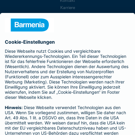
Kontakt
Karriere
Presse
Unternehmen
Anfahrt
Affiliate-Partner werden
Barmenia ist Teil der BarmeniaGothaer
BELIEBTE SEITEN
Kranken-Zusatzversicherung
Tierversicherungen
Haftpflichtversicherung
Hausratversicherung
SERVICE
Adresse ändern
Schaden melden
Kilometerstandsmeldung
Serviceübersicht