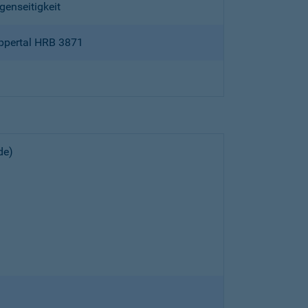
genseitigkeit
ppertal HRB 3871
de)