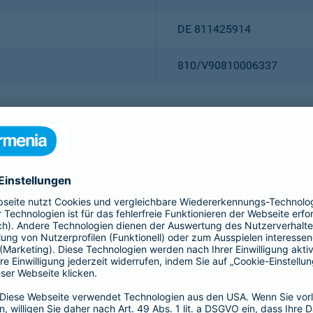
DE 811425914
810/V90810006337
Christian Ritz (Vorsitzender
Thomas Bischof
Dr. Sylvia Eichelberg
Harald Epple
Dr. Andreas Eurich
Frank Lamsfuß
Oliver Schoeller
Alina vom Bruck
Dr. h. c. Josef Beutelmann