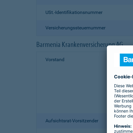
USt.-Identifikationsnummer
Versicherungssteuernummer
Barmenia Krankenversicherung AG
Vorstand
Aufsichtsrat-Vorsitzender