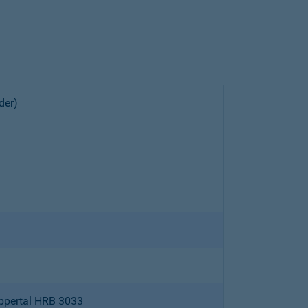
der)
ppertal HRB 3033