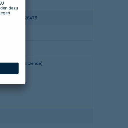
ppertal HRB 28475
choeller (Vorsitzende)