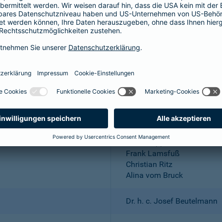
Aktiengesellschaft
Wuppertal; Amtsgericht Wu
DE 318683048
Dr. Andreas Eurich, Oliver S
Thomas Bischof
Dr. Sylvia Eichelberg
Harald Epple
Frank Lamsfuß
Christian Ritz
Alina vom Bruck
Dr. h. c. Josef Beutelmann