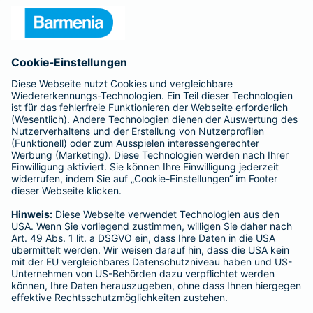
Unternehmen
Anfahrt
Affiliate-Partner werden
Barmenia ist Teil der BarmeniaGothaer
BELIEBTE SEITEN
Kranken-Zusatzversicherung
Tierversicherungen
Haftpflichtversicherung
Hausratversicherung
SERVICE
Adresse ändern
Schaden melden
Kilometerstandsmeldung
Serviceübersicht