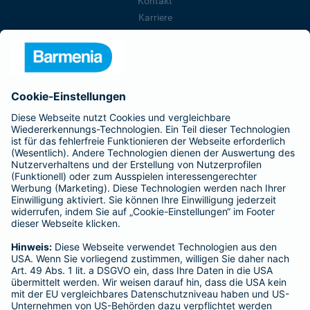
Kontakt
Karriere
Presse
Unternehmen
Anfahrt
Affiliate-Partner werden
Barmenia ist Teil der BarmeniaGothaer
BELIEBTE SEITEN
Kranken-Zusatzversicherung
Tierversicherungen
Haftpflichtversicherung
Hausratversicherung
SERVICE
Adresse ändern
Schaden melden
Kilometerstandsmeldung
Serviceübersicht