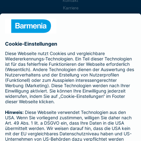
Kontakt
Karriere
Presse
Unternehmen
Anfahrt
Affiliate-Partner werden
Barmenia ist Teil der BarmeniaGothaer
BELIEBTE SEITEN
Kranken-Zusatzversicherung
Tierversicherungen
Haftpflichtversicherung
Hausratversicherung
SERVICE
Adresse ändern
Schaden melden
Kilometerstandsmeldung
Serviceübersicht