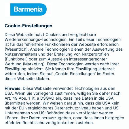
Unternehmen
Anfahrt
Affiliate-Partner werden
Barmenia ist Teil der BarmeniaGothaer
BELIEBTE SEITEN
Kranken-Zusatzversicherung
Tierversicherungen
Haftpflichtversicherung
Hausratversicherung
SERVICE
Adresse ändern
Schaden melden
Kilometerstandsmeldung
Serviceübersicht