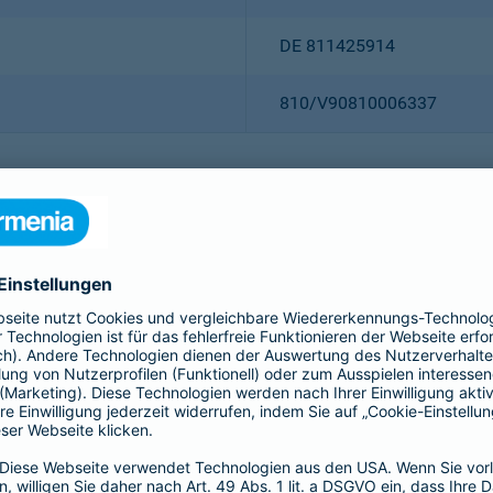
DE 811425914
810/V90810006337
Christian Ritz (Vorsitzender
Thomas Bischof
Dr. Sylvia Eichelberg
Harald Epple
Dr. Andreas Eurich
Frank Lamsfuß
Oliver Schoeller
Alina vom Bruck
Dr. h. c. Josef Beutelmann