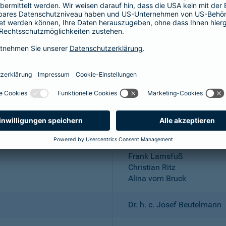
Aktiengesellschaft
Wuppertal; Amtsgericht Wu
DE 318683048
Dr. Andreas Eurich, Oliver S
Thomas Bischof
Dr. Sylvia Eichelberg
Harald Epple
Frank Lamsfuß
Christian Ritz
Alina vom Bruck
Dr. h. c. Josef Beutelmann