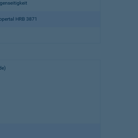
genseitigkeit
ppertal HRB 3871
de)