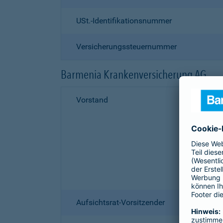
USt.-Identifikationsnummer
Versicherungssteuernummer
Barmenia Krankenversicherung AG
Vorstand
Aufsichtsrat-Vorsitzender