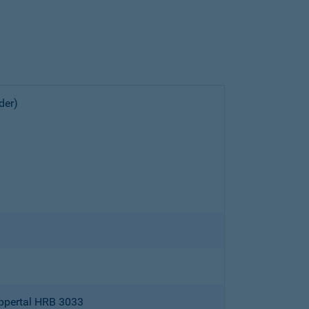
der)
ppertal HRB 3033