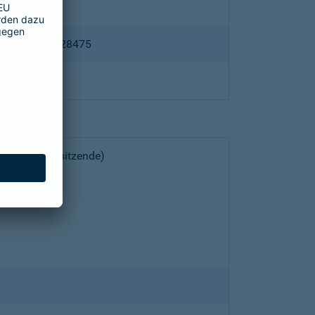
ppertal HRB 28475
choeller (Vorsitzende)