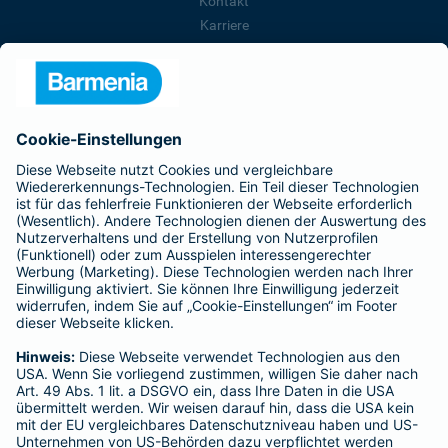
Kontakt
Karriere
Presse
Unternehmen
Anfahrt
Affiliate-Partner werden
Barmenia ist Teil der BarmeniaGothaer
BELIEBTE SEITEN
Kranken-Zusatzversicherung
Tierversicherungen
Haftpflichtversicherung
Hausratversicherung
SERVICE
Adresse ändern
Schaden melden
Kilometerstandsmeldung
Serviceübersicht