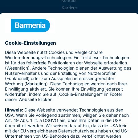
Kontakt
Karriere
Presse
Unternehmen
Anfahrt
Affiliate-Partner werden
Barmenia ist Teil der BarmeniaGothaer
BELIEBTE SEITEN
Kranken-Zusatzversicherung
Tierversicherungen
Haftpflichtversicherung
Hausratversicherung
SERVICE
Adresse ändern
Schaden melden
Kilometerstandsmeldung
Serviceübersicht