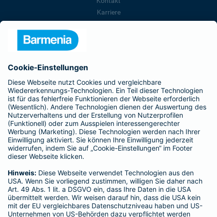
Kontakt
Karriere
Presse
Unternehmen
Anfahrt
Affiliate-Partner werden
Barmenia ist Teil der BarmeniaGothaer
BELIEBTE SEITEN
Kranken-Zusatzversicherung
Tierversicherungen
Haftpflichtversicherung
Hausratversicherung
SERVICE
Adresse ändern
Schaden melden
Kilometerstandsmeldung
Serviceübersicht