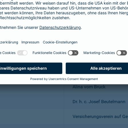
Wuppertal; Amtsgericht Wu
DE 318683048
Dr. Andreas Eurich, Oliver S
Thomas Bischof
Dr. Sylvia Eichelberg
Harald Epple
Frank Lamsfuß
Christian Ritz
Alina vom Bruck
Dr. h. c. Josef Beutelmann
Versicherungsverein auf Ge