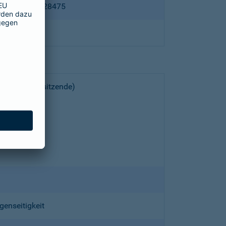
ppertal HRB 28475
choeller (Vorsitzende)
genseitigkeit