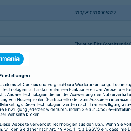
810/V90810006337
Christian Ritz (Vorsitzender
Thomas Bischof
Dr. Sylvia Eichelberg
Harald Epple
Dr. Andreas Eurich
Frank Lamsfuß
Oliver Schoeller
Alina vom Bruck
Dr. h. c. Josef Beutelmann
Aktiengesellschaft