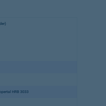
der)
ppertal HRB 3033