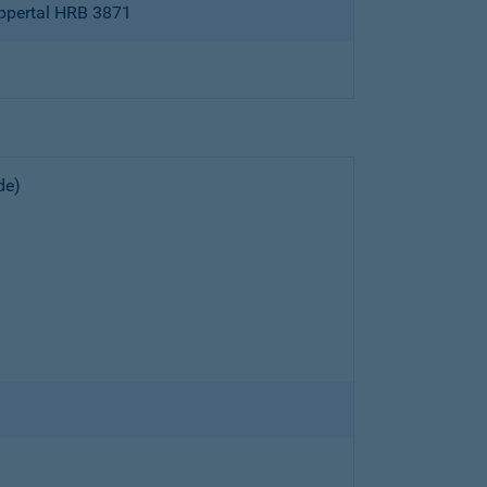
ppertal HRB 3871
de)