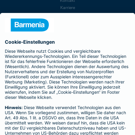
Kontakt
Karriere
Presse
Unternehmen
Anfahrt
Affiliate-Partner werden
Barmenia ist Teil der BarmeniaGothaer
BELIEBTE SEITEN
Kranken-Zusatzversicherung
Tierversicherungen
Haftpflichtversicherung
Hausratversicherung
SERVICE
Adresse ändern
Schaden melden
Kilometerstandsmeldung
Serviceübersicht