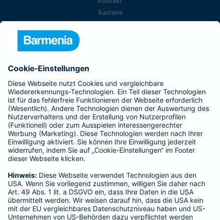
Kontakt
Karriere
Presse
Unternehmen
Anfahrt
Affiliate-Partner werden
Barmenia ist Teil der BarmeniaGothaer
BELIEBTE SEITEN
Kranken-Zusatzversicherung
Tierversicherungen
Haftpflichtversicherung
Hausratversicherung
SERVICE
Adresse ändern
Schaden melden
Kilometerstandsmeldung
Serviceübersicht