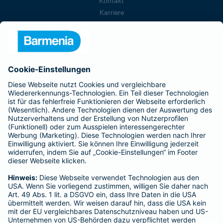
Kontakt
Karriere
Presse
Unternehmen
Anfahrt
Affiliate-Partner werden
Barmenia ist Teil der BarmeniaGothaer
BELIEBTE SEITEN
Kranken-Zusatzversicherung
Tierversicherungen
Haftpflichtversicherung
Hausratversicherung
SERVICE
Adresse ändern
Schaden melden
Kilometerstandsmeldung
Serviceübersicht