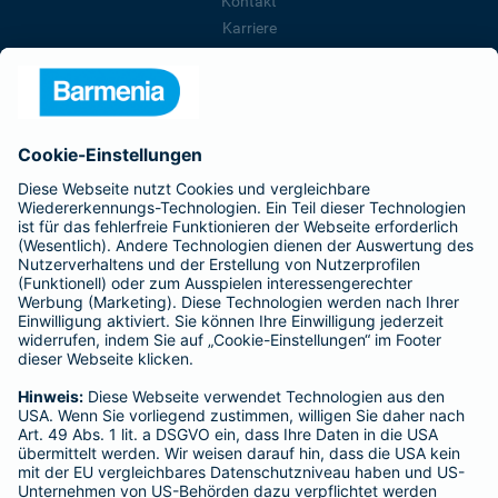
Kontakt
Karriere
Presse
Unternehmen
Anfahrt
Affiliate-Partner werden
Barmenia ist Teil der BarmeniaGothaer
BELIEBTE SEITEN
Kranken-Zusatzversicherung
Tierversicherungen
Haftpflichtversicherung
Hausratversicherung
SERVICE
Adresse ändern
Schaden melden
Kilometerstandsmeldung
Serviceübersicht