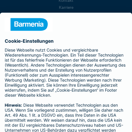
Kontakt
Karriere
Presse
Unternehmen
Anfahrt
Affiliate-Partner werden
Barmenia ist Teil der BarmeniaGothaer
BELIEBTE SEITEN
Kranken-Zusatzversicherung
Tierversicherungen
Haftpflichtversicherung
Hausratversicherung
SERVICE
Adresse ändern
Schaden melden
Kilometerstandsmeldung
Serviceübersicht