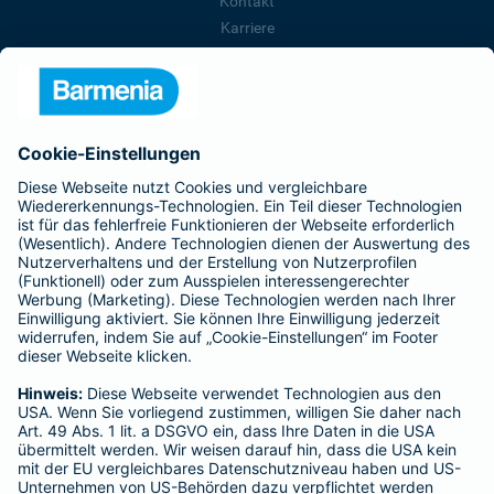
Kontakt
Karriere
Presse
Unternehmen
Anfahrt
Affiliate-Partner werden
Barmenia ist Teil der BarmeniaGothaer
BELIEBTE SEITEN
Kranken-Zusatzversicherung
Tierversicherungen
Haftpflichtversicherung
Hausratversicherung
SERVICE
Adresse ändern
Schaden melden
Kilometerstandsmeldung
Serviceübersicht