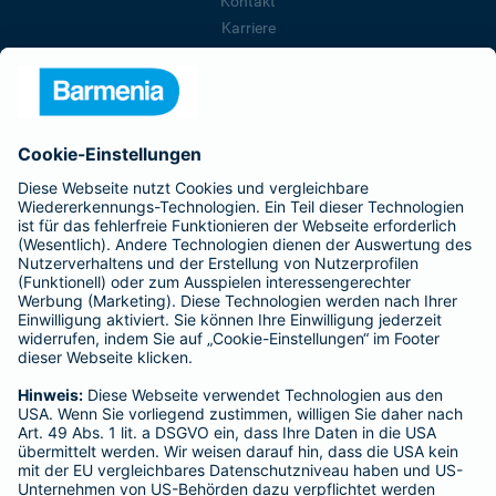
Kontakt
Karriere
Presse
Unternehmen
Anfahrt
Affiliate-Partner werden
Barmenia ist Teil der BarmeniaGothaer
BELIEBTE SEITEN
Kranken-Zusatzversicherung
Tierversicherungen
Haftpflichtversicherung
Hausratversicherung
SERVICE
Adresse ändern
Schaden melden
Kilometerstandsmeldung
Serviceübersicht