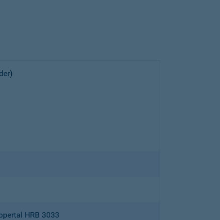
der)
ppertal HRB 3033