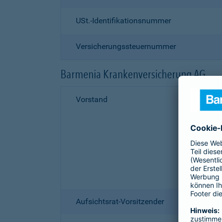
USt.-Identifikationsnummer
Versicherungssteuernummer
Barmenia Krankenversicherung AG
Vorstand
Aufsichtsrat-Vorsitzender