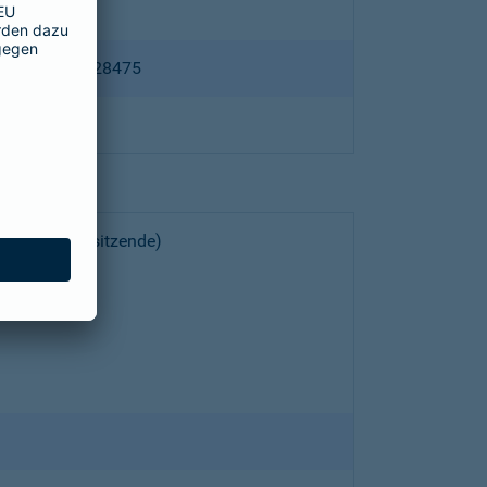
ppertal HRB 28475
choeller (Vorsitzende)