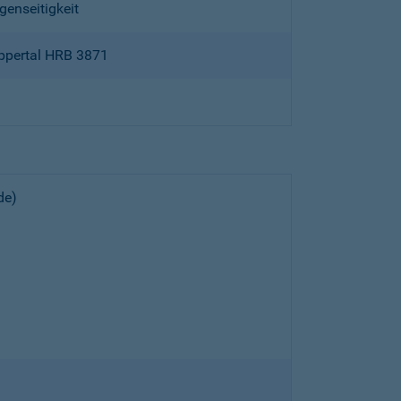
genseitigkeit
ppertal HRB 3871
de)