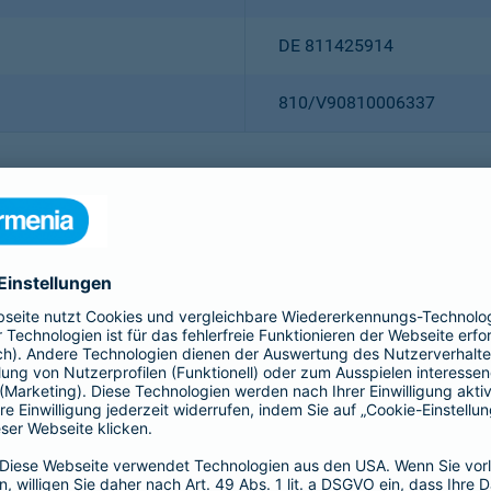
DE 811425914
810/V90810006337
Christian Ritz (Vorsitzender
Thomas Bischof
Dr. Sylvia Eichelberg
Harald Epple
Dr. Andreas Eurich
Frank Lamsfuß
Oliver Schoeller
Alina vom Bruck
Dr. h. c. Josef Beutelmann