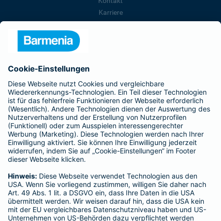
Kontakt
Karriere
Presse
Unternehmen
Anfahrt
Affiliate-Partner werden
Barmenia ist Teil der BarmeniaGothaer
BELIEBTE SEITEN
Kranken-Zusatzversicherung
Tierversicherungen
Haftpflichtversicherung
Hausratversicherung
SERVICE
Adresse ändern
Schaden melden
Kilometerstandsmeldung
Serviceübersicht