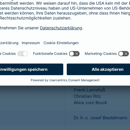
Aktiengesellschaft
Wuppertal; Amtsgericht Wu
DE 318683048
Dr. Andreas Eurich, Oliver S
Thomas Bischof
Dr. Sylvia Eichelberg
Harald Epple
Frank Lamsfuß
Christian Ritz
Alina vom Bruck
Dr. h. c. Josef Beutelmann