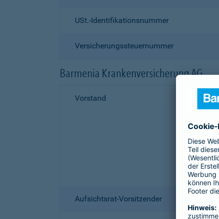
USt.-Identifikationsnummer
Versicherungssteuernummer
Barmenia Krankenversicherung AG
Vorstand
Aufsichtsrat-Vorsitzender