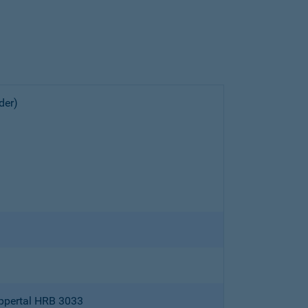
der)
ppertal HRB 3033