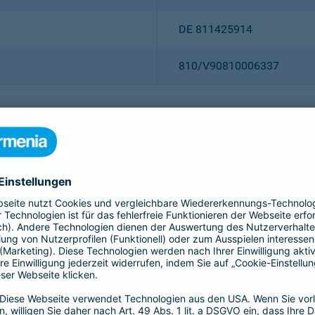
DE 811425914
810/V90810006337
Christian Ritz (Vorsitzender
Thomas Bischof
Dr. Sylvia Eichelberg
Harald Epple
Dr. Andreas Eurich
Frank Lamsfuß
Oliver Schoeller
Alina vom Bruck
Dr. h. c. Josef Beutelmann