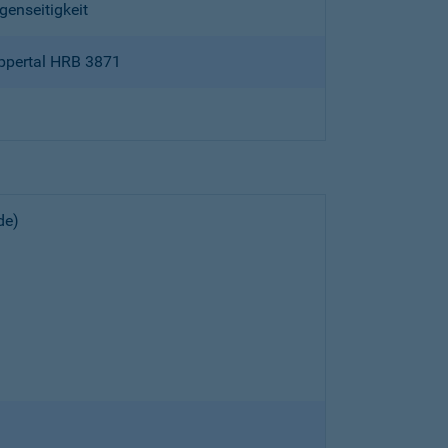
genseitigkeit
ppertal HRB 3871
de)