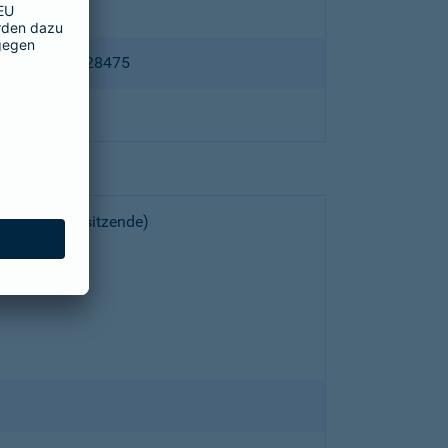
ppertal HRB 28475
choeller (Vorsitzende)