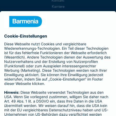
Kontakt
Karriere
Presse
Unternehmen
Anfahrt
Affiliate-Partner werden
Barmenia ist Teil der BarmeniaGothaer
BELIEBTE SEITEN
Kranken-Zusatzversicherung
Tierversicherungen
Haftpflichtversicherung
Hausratversicherung
SERVICE
Adresse ändern
Schaden melden
Kilometerstandsmeldung
Serviceübersicht