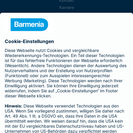
Kontakt
Karriere
Presse
Unternehmen
Anfahrt
Affiliate-Partner werden
Barmenia ist Teil der BarmeniaGothaer
BELIEBTE SEITEN
Kranken-Zusatzversicherung
Tierversicherungen
Haftpflichtversicherung
Hausratversicherung
SERVICE
Adresse ändern
Schaden melden
Kilometerstandsmeldung
Serviceübersicht